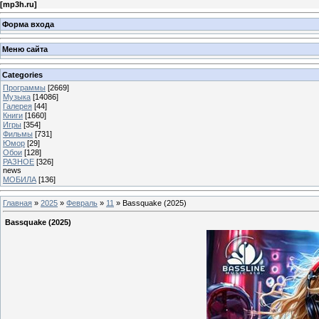
[
mp3h.ru
]
Форма входа
Меню сайта
Categories
Программы
[2669]
Музыка
[14086]
Галерея
[44]
Книги
[1660]
Игры
[354]
Фильмы
[731]
Юмор
[29]
Обои
[128]
РАЗНОЕ
[326]
news
МОБИЛА
[136]
Главная
»
2025
»
Февраль
»
11
» Bassquake (2025)
Bassquake (2025)