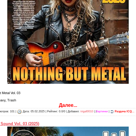
 Metal Vol. 03
eavy, Trash
Далее...
отров: 101 |
Дата:
05.02.2025
| Рейтинг: 0.0/0 | Добавил:
trigall0010
| |
Картинки
|
Раздача ICQ...
Sound Vol. 03 (2025)