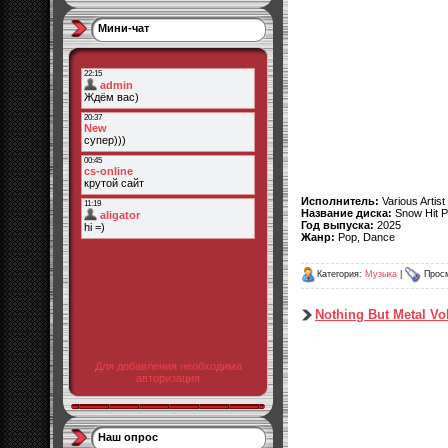
Мини-чат
Исполнитель:
Various Artist
Название диска:
Snow Hit P
Год выпуска:
2025
Жанр:
Pop, Dance
Категория:
Музыка
|
Просм
Nothing But Metal Vol
Для добавления необходима
авторизация
Наш опрос