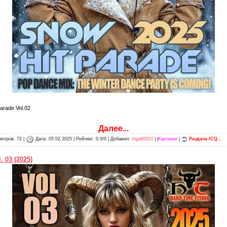
arade Vol.02
Далее...
отров: 72 |
Дата:
05.02.2025
| Рейтинг: 0.0/0 | Добавил:
trigall0010
| |
Картинки
|
Раздача ICQ...
. 03 (2025)