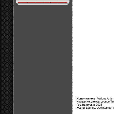
Исполнитель:
Various Artist
Название диска:
Lounge Tro
Год выпуска:
2025
Жанр:
Lounge, Downtempo, Ch