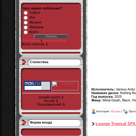
Чего нужно побольше?
Софта
Игр
Музыки
Фильмов
Всего
Результаты
|
Архив опросов
Всего ответов:
1
Статистика
Исполнитель:
Various Artist
Название диска:
Nothing But
Год выпуска:
2025
Онлайн всего:
1
Жанр:
Metal Death, Black, H
Гостей:
1
Пользователей:
0
Категория:
Музыка
|
Просм
Форма входа
Lounge Tropical SPA 