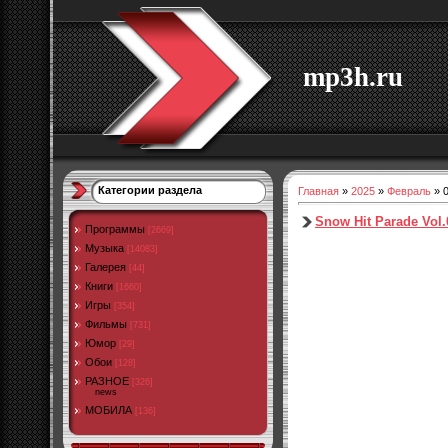
mp3h.ru
Категории раздела
Главная
»
2025
»
Февраль
»
Snow Hit Parade Vol.
Программы
[2669]
Музыка
[14083]
Галерея
[44]
Книги
[1660]
Игры
[354]
Фильмы
[731]
Юмор
[29]
Обои
[128]
РАЗНОЕ
[326]
news
МОБИЛА
[136]