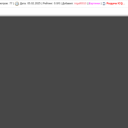
отров: 77 |
Дата:
05.02.2025
| Рейтинг: 0.0/0 | Добавил:
trigall0010
| |
Картинки
|
Раздача ICQ...