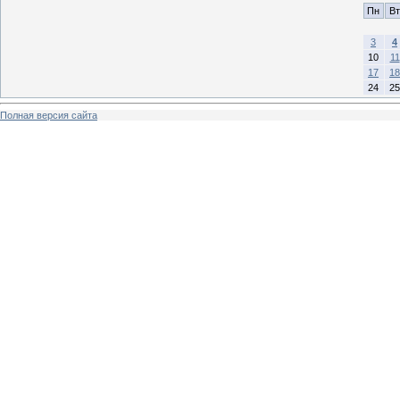
Пн
Вт
3
4
10
11
17
18
24
25
Полная версия сайта