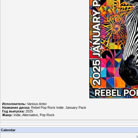
Исполнитель:
Various Artist
Название диска:
Rebel Pop Rock Indie: January Pack
Год выпуска:
2025
Жанр:
Indie, Alternative, Pop Rock
Calendar