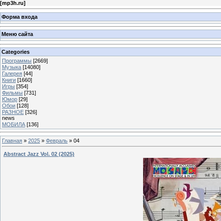
[
mp3h.ru
]
Форма входа
Меню сайта
Categories
Программы
[2669]
Музыка
[14080]
Галерея
[44]
Книги
[1660]
Игры
[354]
Фильмы
[731]
Юмор
[29]
Обои
[128]
РАЗНОЕ
[326]
news
МОБИЛА
[136]
Главная
»
2025
»
Февраль
»
04
Abstract Jazz Vol. 02 (2025)