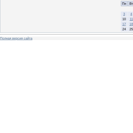
Пн
Вт
3
4
10
11
17
18
24
25
Полная версия сайта