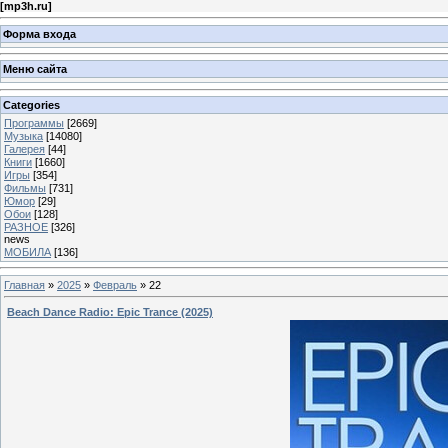
[
mp3h.ru
]
Форма входа
Меню сайта
Categories
Программы
[2669]
Музыка
[14080]
Галерея
[44]
Книги
[1660]
Игры
[354]
Фильмы
[731]
Юмор
[29]
Обои
[128]
РАЗНОЕ
[326]
news
МОБИЛА
[136]
Главная
»
2025
»
Февраль
»
22
Beach Dance Radio: Epic Trance (2025)