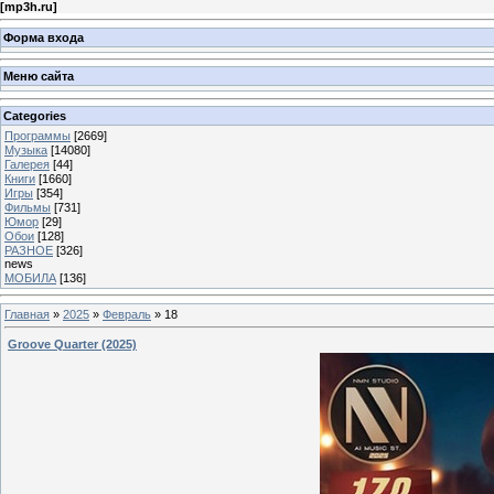
[
mp3h.ru
]
Форма входа
Меню сайта
Categories
Программы
[2669]
Музыка
[14080]
Галерея
[44]
Книги
[1660]
Игры
[354]
Фильмы
[731]
Юмор
[29]
Обои
[128]
РАЗНОЕ
[326]
news
МОБИЛА
[136]
Главная
»
2025
»
Февраль
»
18
Groove Quarter (2025)