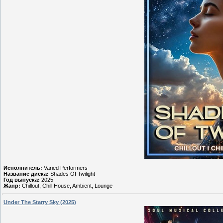
Исполнитель:
Varied Performers
Название диска:
Shades Of Twilight
Год выпуска:
2025
Жанр:
Chillout, Chill House, Ambient, Lounge
Under The Starry Sky (2025)