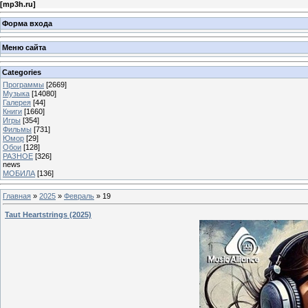
[
mp3h.ru
]
Форма входа
Меню сайта
Categories
Программы
[2669]
Музыка
[14080]
Галерея
[44]
Книги
[1660]
Игры
[354]
Фильмы
[731]
Юмор
[29]
Обои
[128]
РАЗНОЕ
[326]
news
МОБИЛА
[136]
Главная
»
2025
»
Февраль
»
19
Taut Heartstrings (2025)