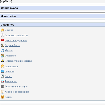
[
mp3h.ru
]
Форма входа
Меню сайта
Categories
Другое
Компьютерные игры
Красота и здоровье
Люди и блоги
Музыка
Общество
Путешествия и события
Развлечения
Сериалы
Спорт
Транспорт
Фильмы и анимация
Хобби и образование
Юмор