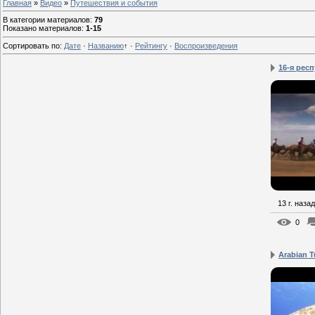
Главная
»
Видео
»
Путешествия и события
В категории материалов
:
79
Показано материалов
:
1-15
Сортировать по
:
Дате
·
Названию
↑
·
Рейтингу
·
Воспроизведения
16-я рес
13 г. назад
0
Arabian T