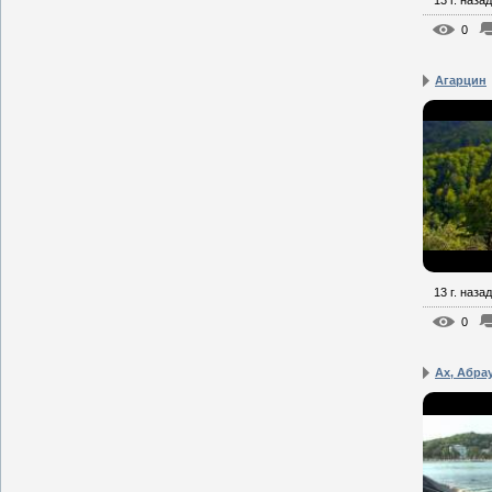
0
Агарцин
13 г. назад
0
Ах, Абра