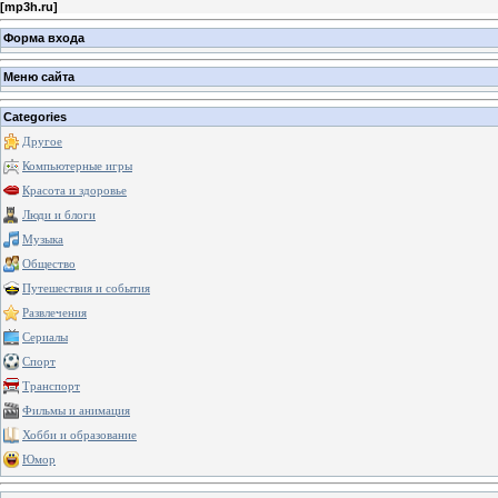
[
mp3h.ru
]
Форма входа
Меню сайта
Categories
Другое
Компьютерные игры
Красота и здоровье
Люди и блоги
Музыка
Общество
Путешествия и события
Развлечения
Сериалы
Спорт
Транспорт
Фильмы и анимация
Хобби и образование
Юмор