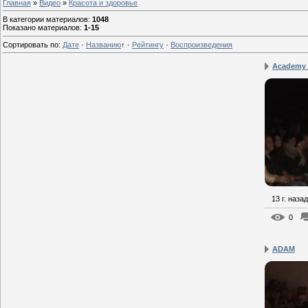
Главная
»
Видео
»
Красота и здоровье
В категории материалов
:
1048
Показано материалов
:
1-15
Сортировать по
:
Дате
·
Названию
↑
·
Рейтингу
·
Воспроизведения
Academy o
13 г. назад
0
ADAM