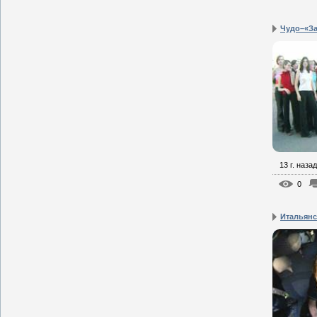
Чудо–«З
13 г. назад
0
Итальянс