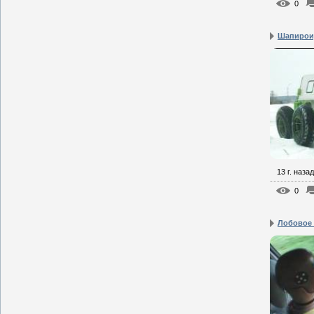
0
Шапиро
13 г. назад
0
Лобовое 