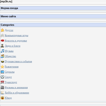
[
mp3h.ru
]
Форма входа
Меню сайта
Categories
Другое
Компьютерные игры
Красота и здоровье
Люди и блоги
Музыка
Общество
Путешествия и события
Развлечения
Сериалы
Спорт
Транспорт
Фильмы и анимация
Хобби и образование
Юмор