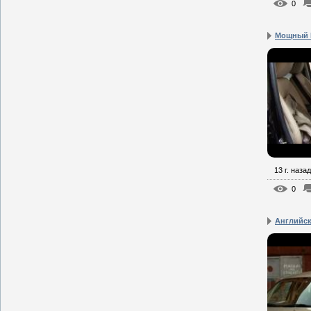
0
Мощный M
13 г. назад
0
Английск