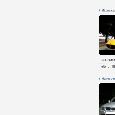
Midway на
13 г. назад
0
Маневрен