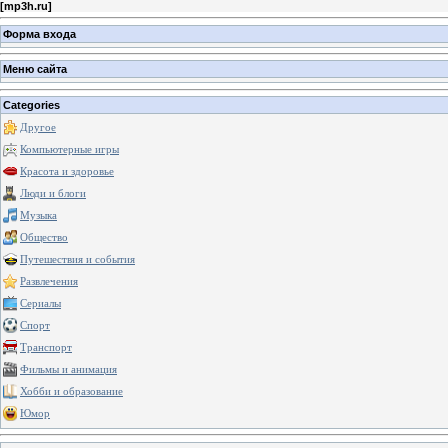
[
mp3h.ru
]
Форма входа
Меню сайта
Categories
Другое
Компьютерные игры
Красота и здоровье
Люди и блоги
Музыка
Общество
Путешествия и события
Развлечения
Сериалы
Спорт
Транспорт
Фильмы и анимация
Хобби и образование
Юмор