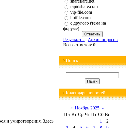
shareflare.net
rapidshare.com
vip-file.com
hotfile.com
с другого (тема на
форуме)
Результаты
|
Архив опросов
Всего ответов:
0
Поиск
Календарь новостей
«
Ноябрь 2025
»
Пн
Вт
Ср
Чт
Пт
Сб
Вс
коя и умиротворения. Здесь
1
2
3
4
5
6
7
8
9