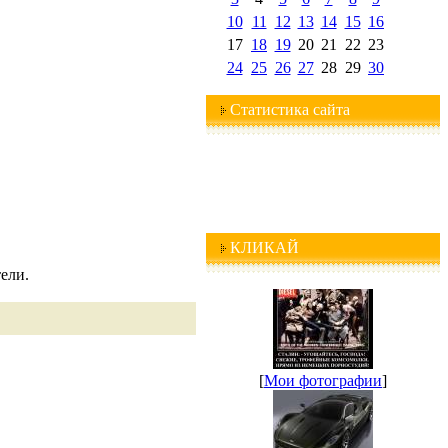
10
11
12
13
14
15
16
17
18
19
20
21
22
23
24
25
26
27
28
29
30
Статистика сайта
КЛИКАЙ
ели.
[
Мои фотографии
]