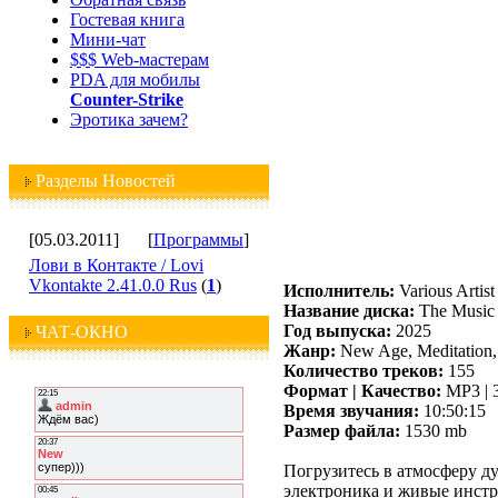
Гостевая книга
Мини-чат
$$$ Web-мастерам
PDA для мобилы
Counter-Strike
Эротика зачем?
Разделы Новостей
[05.03.2011]
[
Программы
]
Лови в Контакте / Lovi
Vkontakte 2.41.0.0 Rus
(
1
)
Исполнитель:
Various Artist
Название диска:
The Music
Год выпуска:
2025
ЧАТ-ОКНО
Жанр:
New Age, Meditation,
Количество треков:
155
Формат | Качество:
MP3 | 
Время звучания:
10:50:15
Размер файла:
1530 mb
Погрузитесь в атмосферу ду
электроника и живые инст