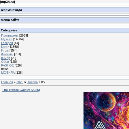
[
mp3h.ru
]
Форма входа
Меню сайта
Categories
Программы
[2669]
Музыка
[14084]
Галерея
[44]
Книги
[1660]
Игры
[354]
Фильмы
[731]
Юмор
[29]
Обои
[128]
РАЗНОЕ
[326]
news
МОБИЛА
[136]
Главная
»
2025
»
Ноябрь
»
05
The Trance Galaxy (2025)