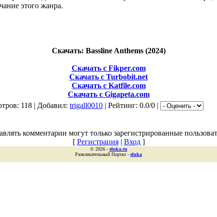
учание этого жанра.
Скачать: Bassline Anthems (2024)
Скачать с Fikper.com
Скачать с Turbobit.net
Скачать с Katfile.com
Скачать с Gigapeta.com
тров: 118 | Добавил:
trigall0010
| Рейтинг: 0.0/0 |
авлять комментарии могут только зарегистрированные пользоват
[
Регистрация
|
Вход
]
© 2026 -
eluka.ru
Развлекательный Портал -
eluka