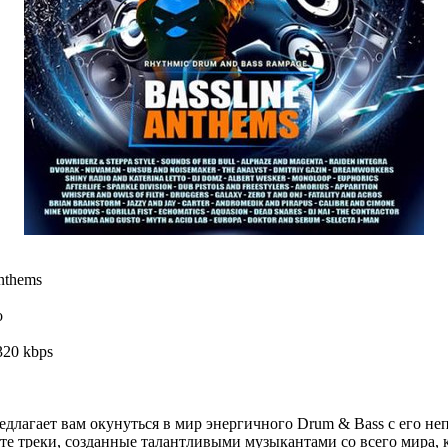
nthems
o
320 kbps
редлагает вам окунуться в мир энергичного Drum & Bass с его н
ете треки, созданные талантливыми музыкантами со всего мира,