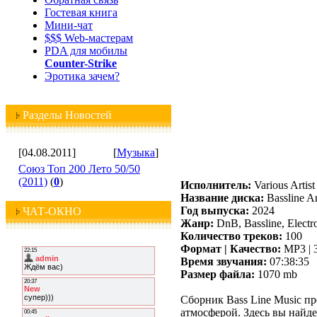
Гостевая книга
Мини-чат
$$$ Web-мастерам
PDA для мобилы
Counter-Strike
Эротика зачем?
Разделы Новостей
[04.08.2011]
[
Музыка
]
Союз Топ 200 Лето 50/50
(2011)
(
0
)
Исполнитель:
Various Artist
Название диска:
Bassline A
Год выпуска:
2024
ЧАТ-ОКНО
Жанр:
DnB, Bassline, Electr
Количество треков:
100
Формат | Качество:
MP3 | 
Время звучания:
07:38:35
Размер файла:
1070 mb
Сборник Bass Line Music п
атмосферой. Здесь вы найд