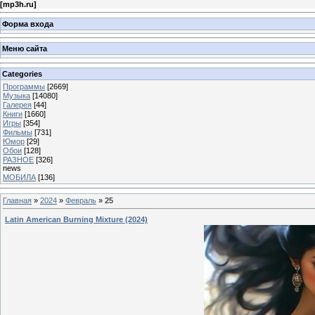
[
mp3h.ru
]
Форма входа
Меню сайта
Categories
Программы
[2669]
Музыка
[14080]
Галерея
[44]
Книги
[1660]
Игры
[354]
Фильмы
[731]
Юмор
[29]
Обои
[128]
РАЗНОЕ
[326]
news
МОБИЛА
[136]
Главная
»
2024
»
Февраль
»
25
Latin American Burning Mixture (2024)