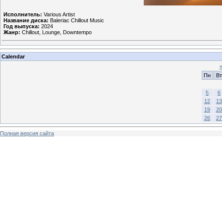
Исполнитель:
Various Artist
Название диска:
Baleriac Chillout Music
Год выпуска:
2024
Жанр:
Chillout, Lounge, Downtempo
Calendar
Пн
Вт
5
6
12
13
19
20
26
27
Полная версия сайта