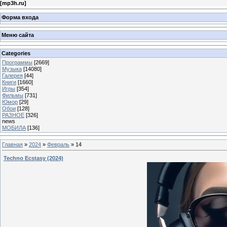
[
mp3h.ru
]
Форма входа
Меню сайта
Categories
Программы
[2669]
Музыка
[14080]
Галерея
[44]
Книги
[1660]
Игры
[354]
Фильмы
[731]
Юмор
[29]
Обои
[128]
РАЗНОЕ
[326]
news
МОБИЛА
[136]
Главная
»
2024
»
Февраль
»
14
Techno Ecstasy (2024)