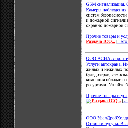
GSM сигнализация. 
Камеры наблюдения.
систем безопасности
и пожарной сигнали
охранно-пожарной си
Прочие товары и усл
Раздача ICQ...
|
- это
ООО АСИА: строител
Услуги автокрана. И
жилых и нежилых пом
бульдозеров, самосв
компания обладает с
ресурсами. Узнайте б
Прочие товары и усл
Раздача ICQ...
|
- 
ООО УралДробХолдинг
Отливки чугуна. Выс