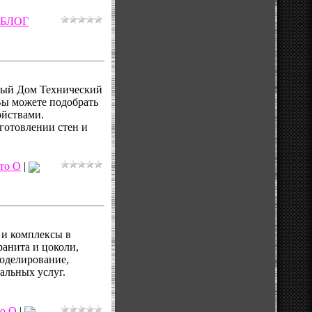
БЛОГ
вый Дом Технический
Вы можете подобрать
ойствами.
готовлении стен и
то О
|
 и комплексы в
ранита и цоколи,
моделирование,
альных услуг.
о О
|