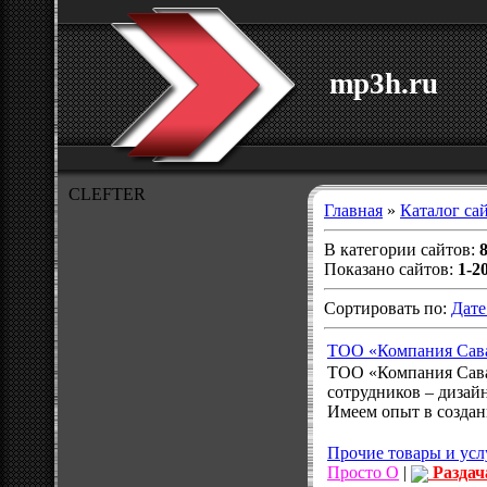
mp3h.ru
CLEFTER
Главная
»
Каталог са
В категории сайтов
:
Показано сайтов
:
1-2
Сортировать по
:
Дате
ТОО «Компания Сав
ТОО «Компания Савар
сотрудников – дизай
Имеем опыт в создан
Прочие товары и усл
Просто О
|
Раздач