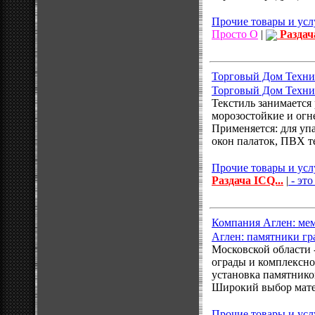
Прочие товары и усл
Просто О
|
Раздач
Торговый Дом Технич
Торговый Дом Технич
Текстиль занимается
морозостойкие и огн
Применяется: для уп
окон палаток, ПВХ т
Прочие товары и усл
Раздача ICQ...
|
- это
Компания Аглен: ме
Аглен: памятники гр
Московской области 
ограды и комплексно
установка памятнико
Широкий выбор мате
Прочие товары и усл