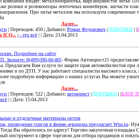
и компании входят: металлообработка, марганцовистое литье 110
также ролики и роликоопоры ленточных конвейеров, запчасти пл
 направления. При литье металлов мы используем современные 
На
Далее...
уги
| Переходов: 450 | Добавил:
Роман Федорович
|
ДЕВУШКИ
| |
а ICQ...
|
- это всё
| | Дата:
23.04.2013
скве. Подробнее на сайте
. Звоните: 8(499)390-60-80!
- Фирма Автоюрист21 предоставляе
ва. Предлагаем Вам услуги по защите прав автомобилистов при 
ниями и по ДТП. У нас работают специалисты высокого класса,
Более подробную информацию о наших услугах Вы можете узнать 
для
Далее...
уги
| Переходов: 522 | Добавил:
автоюрист
|
ДЕВУШКИ
| |
БЛОГ П
 всё
| | Дата:
15.04.2013
льные и отделочные материалы оптом
м, проведение торгов в форме аукциона предлагает Wtss.ru
- Ну
 Тогда Вы обратились по адресу! Торгово-закупочная площадка 
ый инструмент в сфере торговли для отбора продавцов и покуп