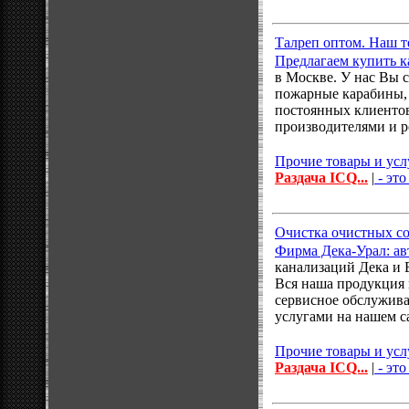
Талреп оптом. Наш те
Предлагаем купить 
в Москве. У нас Вы 
пожарные карабины, 
постоянных клиентов
производителями и 
Прочие товары и усл
Раздача ICQ...
|
- это
Очистка очистных со
Фирма Дека-Урал: ав
канализаций Дека и 
Вся наша продукция 
сервисное обслужива
услугами на нашем с
Прочие товары и усл
Раздача ICQ...
|
- это