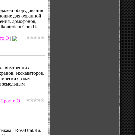
одажей оборудования
тующие для охранной
ения, домофонов,
dkontrolem.Com.Ua.
то О
|
лка внутренних
ранов, экскаваторов,
нических задач
и земельным
Просто О
|
ежам - RosaUral.Ru.