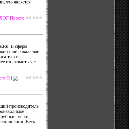
, что является
ЛОГ Просто
ta.Ru. В сферы
ильно-шлифовальные
игатели и
ее ознакомиться с
то О
|
ший производитель
роизводимое
трубные пучки,
исполнении. Весь