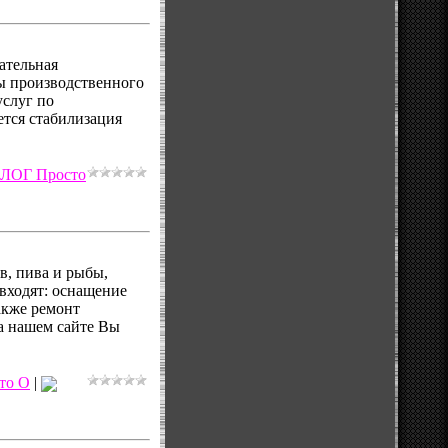
зательная
мы производственного
услуг по
ется стабилизация
ЛОГ Просто
в, пива и рыбы,
входят: оснащение
акже ремонт
На нашем сайте Вы
то О
|