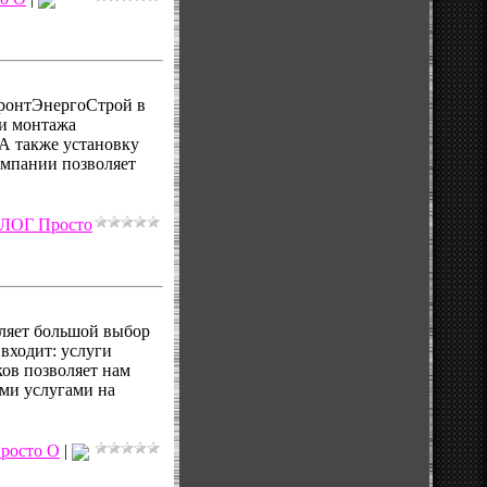
ронтЭнергоСтрой в
и монтажа
А также установку
омпании позволяет
ЛОГ Просто
ляет большой выбор
входит: услуги
ов позволяет нам
ыми услугами на
росто О
|