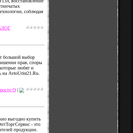
г13л, восстановление
астинчатых
технологии, соблюдая
БЛОГ
т большой выбор
лишении прав, споры
 которые любят и
на AvtoUrist21.Ru.
росто О
|
жно выгодно купить
ОптТоргСервис - это
ателей продукции.