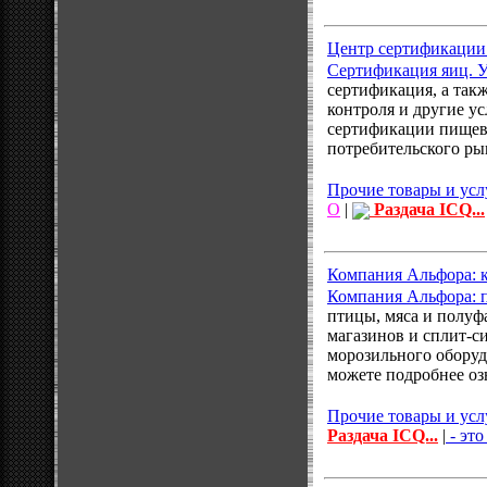
Центр сертификации 
Сертификация яиц. У
сертификация, а так
контроля и другие у
сертификации пищевы
потребительского ры
Прочие товары и усл
О
|
Раздача ICQ...
Компания Альфора: к
Компания Альфора: 
птицы, мяса и полуф
магазинов и сплит-си
морозильного оборуд
можете подробнее оз
Прочие товары и усл
Раздача ICQ...
|
- это