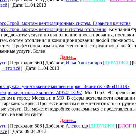
 всё
| | Дата:
11.04.2013
гоСтрой: монтаж вентиляционных систем. Гарантия качества
гоСтрой: монтаж вентиляции и систем отопления
- Компания Ф
предложить: услуги по выполнению проектирования, поставки 
ем, систем отопления и кондиционирования любой сложности. 
стем. Профессионализм и компетентность сотрудников нашей к
твенные услуги. Более
Далее...
уги
| Переходов: 560 | Добавил:
Илья Александро
|
ДЕВУШКИ
| |
Б
|
- это всё
| | Дата:
11.04.2013
я Служба: уничтожение мышей и крыс. Звоните: 74954113197
екция квартиры. Звоните: 74954113197
- Мос Гор СЭС предостав
ценам в городе Москва и в МО. В сферы деятельности компании 
 тараканов, крыс. Профессионализм и компетентность сотрудник
ные услуги. Вы можете подробнее ознакомиться с представленн
ого, на нашем сайте
Далее...
уги
| Переходов: 586 | Добавил:
Александр
|
ДЕВУШКИ
| |
БЛОГ П
 всё
| | Дата:
09.04.2013