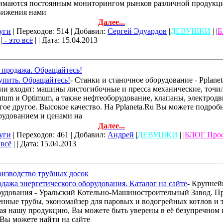
имаются постоянным мониторингом рынков различной продукции
движения нами
Далее...
уги
| Переходов: 514 | Добавил:
Сергей Эдуардов
|
ДЕВУШКИ
| |
Б
|
- это всё
| | Дата:
15.04.2013
 продажа. Обращайтесь!
упить. Обращайтесь!
- Станки и станочное оборудование - Pplane
ии входят: машины листогибочные и пресса механические, точ
ntum и Optimum, а также нефтеоборудование, клапаны, электродв
ое другое. Высокое качество. На Pplaneta.Ru Вы можете подробн
рудованием и ценами на
Далее...
уги
| Переходов: 461 | Добавил:
Андрей
|
ДЕВУШКИ
| |
БЛОГ Прос
 всё
| | Дата:
15.04.2013
изводство трубных досок
ажа энергетического оборудования. Каталог на сайте
- Крупней
рудования - Уральский Котельно-Машиностроительный Завод. П
енные трубы, экономайзер для паровых и водогрейных котлов и 
я нашу продукцию, Вы можете быть уверены в её безупречном 
Вы можете найти на сайте