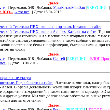
Далее...
уги
| Переходов: 548 | Добавил:
УралКотлоМашЗав
|
ДЕВУШКИ
| |
а ICQ...
|
- это всё
| | Дата:
15.04.2013
еский Текстиль: ПВХ пленка прозрачная. Каталог на сайте
еский Текстиль: ПВХ пленки Achilles. Каталог на сайте
- Торго
 реализацией японской ПВХ плёнки по выгодным ценам. У нас 
естойкие-самозатухающиеся пленки, а также плёнки с иными св
аковки постельного белья и парфюмерии, бытовой химии, при из
ентов на лодки
Далее...
уги
| Переходов: 518 | Добавил:
Сергей
|
ДЕВУШКИ
| |
БЛОГ Прос
 всё
| | Дата:
13.04.2013
мориальные статуи
анитные. Подробности на сайте
- Элитные памятники, надгробия
- Аглен. В сферы деятельности компании входят: памятники из г
е оформление захоронений, а также памятники из мрамора, 3D 
в и другие услуги. Мы уже долгое время работаем на рынке риту
риала для изготовления
Далее...
уги
| Переходов: 529 | Добавил:
Роман
|
ДЕВУШКИ
| |
БЛОГ Прост