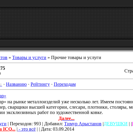
йтов
»
Товары и услуги
» Прочие товары и услуги
875
Стр
0
·
Названию
·
Рейтингу
·
Переходам
ар»
» на рынке металлоизделий уже несколько лет. Имеем постоян
нер, сварщики высшей категории, слесари, плотники, столяры, 
ии эксклюзивных работ по художественной ковке.
Далее...
уги
| Переходов: 993 | Добавил:
Тимур Арыстанов
|
ДЕВУШКИ
| |
а ICQ...
|
- это всё
| | Дата:
03.09.2014