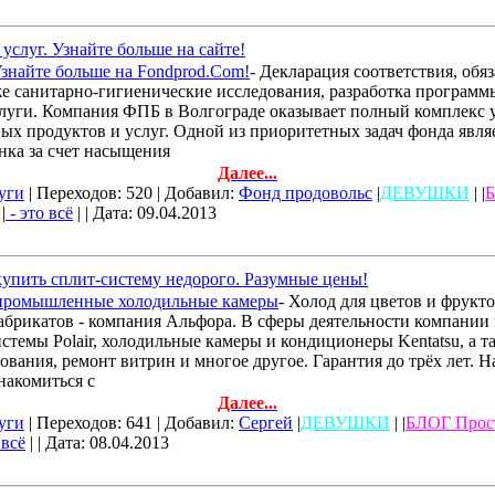
услуг. Узнайте больше на сайте!
знайте больше на Fondprod.Com!
- Декларация соответствия, обя
же санитарно-гигиенические исследования, разработка програм
слуги. Компания ФПБ в Волгограде оказывает полный комплекс 
х продуктов и услуг. Одной из приоритетных задач фонда явля
нка за счет насыщения
Далее...
уги
| Переходов: 520 | Добавил:
Фонд продовольс
|
ДЕВУШКИ
| |
Б
|
- это всё
| | Дата:
09.04.2013
упить сплит-систему недорого. Разумные цены!
промышленные холодильные камеры
- Холод для цветов и фрукто
абрикатов - компания Альфора. В сферы деятельности компании 
стемы Polair, холодильные камеры и кондиционеры Kentatsu, а т
ования, ремонт витрин и многое другое. Гарантия до трёх лет. 
накомиться с
Далее...
уги
| Переходов: 641 | Добавил:
Сергей
|
ДЕВУШКИ
| |
БЛОГ Прос
 всё
| | Дата:
08.04.2013