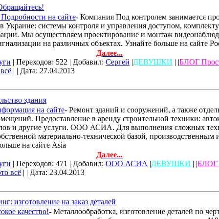
Обращайтесь!
 Подробности на сайте
- Компания Под контролем занимается пр
 в Украине: системы контроля и управления доступом, комплек
зации. Мы осуществляем проектирование и монтаж видеонаблюд
гнализации на различных объектах. Узнайте больше на сайте Po
Далее...
уги
| Переходов: 522 | Добавил:
Сергей
|
ДЕВУШКИ
| |
БЛОГ Прос
 всё
| | Дата:
27.04.2013
ьство здания
нформация на сайте
- Ремонт зданий и сооружений, а также отде
ещений. Предоставление в аренду строительной техники: авток
алов и другие услуги. ООО АСИА. Для выполнения сложных тех
обственной материально-технической базой, производственным 
ольше на сайте Asia
Далее...
уги
| Переходов: 471 | Добавил:
ООО АСИА
|
ДЕВУШКИ
| |
БЛОГ 
это всё
| | Дата:
23.04.2013
: изготовление на заказ деталей
окое качество!
- Металлообработка, изготовление деталей по черт