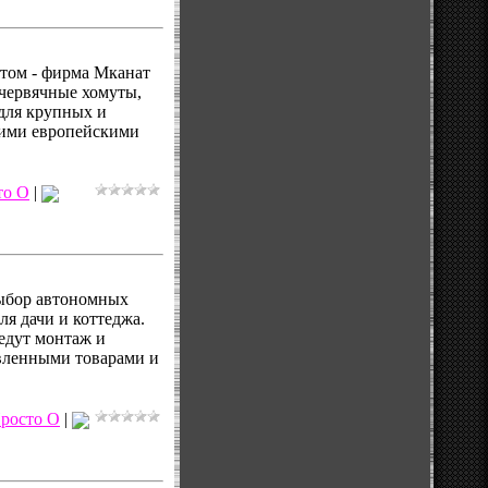
птом - фирма Мканат
 червячные хомуты,
для крупных и
щими европейскими
то О
|
выбор автономных
я дачи и коттеджа.
едут монтаж и
авленными товарами и
росто О
|