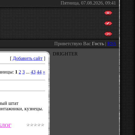
Пятница, 07.08.2026, 09:41
Приветствую Вас
Гость
|
RSS
DRIGHTER
[
Добавить сайт
]
аницы
:
1
2
3
...
43
44
»
ный штат
монтажники, кузнецы.
БЛОГ