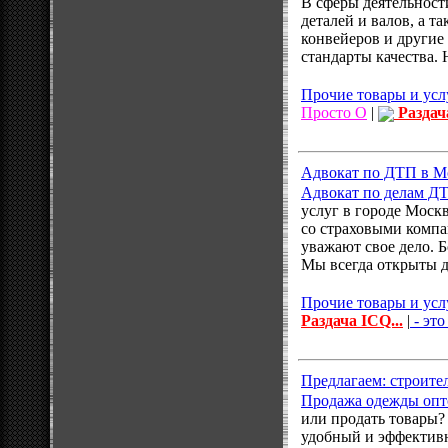
В сферы деятельност
деталей и валов, а 
конвейеров и другие
стандарты качества. 
Прочие товары и усл
Просто О
|
Раздач
Адвокат по ДТП в Мо
Адвокат по делам ДТП
услуг в городе Моск
со страховыми компа
уважают свое дело. 
Мы всегда открыты 
Прочие товары и усл
Раздача ICQ...
|
- это
Предлагаем: строите
Продажа одежды опто
или продать товары?
удобный и эффективн