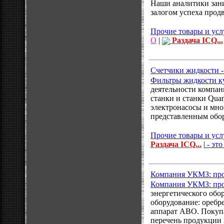
Наши аналитики зан
залогом успеха про
Прочие товары и усл
О
|
Раздача ICQ...
Счетчики жидкости -
Фильтры жидкости к
деятельности компан
станки и станки Qua
электронасосы и мног
представленным обо
Прочие товары и усл
Раздача ICQ...
|
- это
Компания УКМЗ: про
Компания УКМЗ: прод
энергетического обо
оборудование: оребр
аппарат АВО. Покупа
перечень продукции 