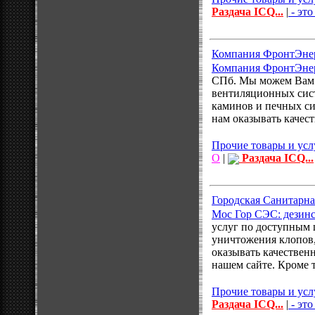
Раздача ICQ...
|
- это
Компания ФронтЭнер
Компания ФронтЭнер
СПб. Мы можем Вам 
вентиляционных сист
каминов и печных си
нам оказывать качес
Прочие товары и усл
О
|
Раздача ICQ...
Городская Санитарна
Мос Гор СЭС: дезинс
услуг по доступным 
уничтожения клопов,
оказывать качествен
нашем сайте. Кроме т
Прочие товары и усл
Раздача ICQ...
|
- это