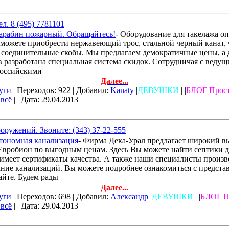
л. 8 (495) 7781101
карабин пожарный. Обращайтесь!
- Оборудование для такелажа о
сможете приобрести нержавеющий трос, стальной черный канат,
соединительные скобы. Мы предлагаем демократичные цены, а 
 разработана специальная система скидок. Сотрудничая с веду
российскими
Далее...
уги
| Переходов: 922 | Добавил:
Kanaty
|
ДЕВУШКИ
| |
БЛОГ Прос
 всё
| | Дата:
29.04.2013
оружений. Звоните: (343) 37-22-555
тономная канализация
- Фирма Дека-Урал предлагает широкий 
Евробион по выгодным ценам. Здесь Вы можете найти септики дл
имеет сертификаты качества. А также наши специалисты произв
ние канализаций. Вы можете подробнее ознакомиться с предст
айте. Будем рады
Далее...
уги
| Переходов: 698 | Добавил:
Александр
|
ДЕВУШКИ
| |
БЛОГ П
 всё
| | Дата:
29.04.2013