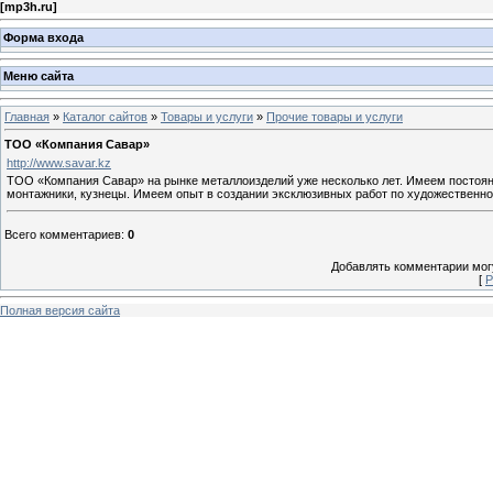
[
mp3h.ru
]
Форма входа
Меню сайта
Главная
»
Каталог сайтов
»
Товары и услуги
»
Прочие товары и услуги
ТОО «Компания Савар»
http://www.savar.kz
ТОО «Компания Савар» на рынке металлоизделий уже несколько лет. Имеем постоянн
монтажники, кузнецы. Имеем опыт в создании эксклюзивных работ по художественно
Всего комментариев
:
0
Добавлять комментарии могу
[
Р
Полная версия сайта