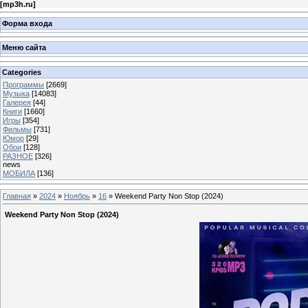
[
mp3h.ru
]
Форма входа
Меню сайта
Categories
Программы
[2669]
Музыка
[14083]
Галерея
[44]
Книги
[1660]
Игры
[354]
Фильмы
[731]
Юмор
[29]
Обои
[128]
РАЗНОЕ
[326]
news
МОБИЛА
[136]
Главная
»
2024
»
Ноябрь
»
16
» Weekend Party Non Stop (2024)
Weekend Party Non Stop (2024)