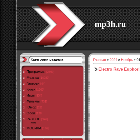
mp3h.ru
Категории раздела
Главная
»
2024
»
Ноябрь
»
0
Electro Rave Euphori
Программы
[2669]
Музыка
[14080]
Галерея
[44]
Книги
[1660]
Игры
[354]
Фильмы
[731]
Юмор
[29]
Обои
[128]
РАЗНОЕ
[326]
news
МОБИЛА
[136]