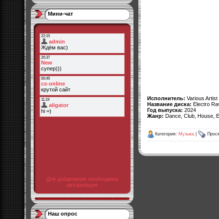
Мини-чат
Исполнитель:
Various Artist
Название диска:
Electro Ra
Год выпуска:
2024
Жанр:
Dance, Club, House, E
Категория:
Музыка
|
Просм
Для добавления необходима
авторизация
Наш опрос