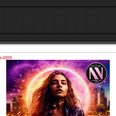
1
a (2024)