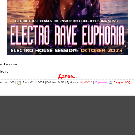
ve Euphoria
lectro
Далее...
отров: 103 |
Дата:
01.11.2024
| Рейтинг: 0.0/0 | Добавил:
trigall0010
| |
Картинки
|
Раздача ICQ...