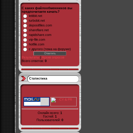
С каких файлообменников вы
предпочитаете качать?
letitbit.net
turbobit.net
depositfiles.com
shareflare.net
rapidshare.com
vip-file.com
hotfile.com
с другого (тема на форуме)
Результаты
|
Архив опросов
Всего ответов:
0
Статистика
Онлайн всего:
1
Гостей:
1
Пользователей:
0