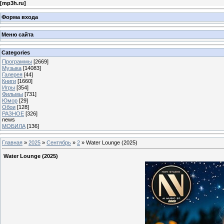
[
mp3h.ru
]
Форма входа
Меню сайта
Categories
Программы
[2669]
Музыка
[14083]
Галерея
[44]
Книги
[1660]
Игры
[354]
Фильмы
[731]
Юмор
[29]
Обои
[128]
РАЗНОЕ
[326]
news
МОБИЛА
[136]
Главная
»
2025
»
Сентябрь
»
2
» Water Lounge (2025)
Water Lounge (2025)