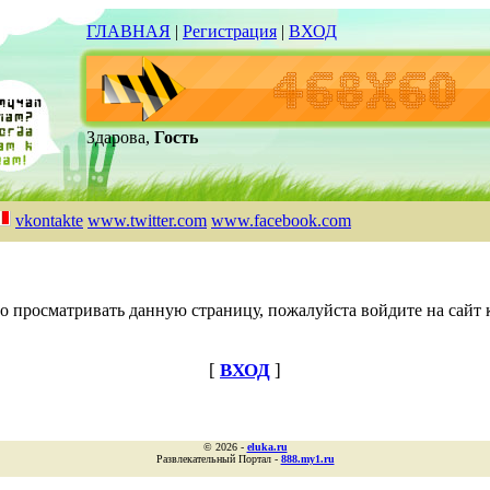
ГЛАВНАЯ
|
Регистрация
|
ВХОД
Здарова,
Гость
vkontakte
www.twitter.com
www.facebook.com
о просматривать данную страницу, пожалуйста войдите на сайт к
[
ВХОД
]
© 2026 -
eluka.ru
Развлекательный Портал -
888.my1.ru