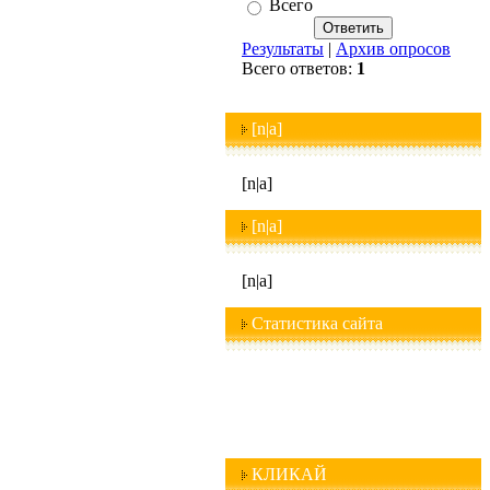
Всего
Результаты
|
Архив опросов
Всего ответов:
1
[n|a]
[n|a]
[n|a]
[n|a]
Статистика сайта
КЛИКАЙ