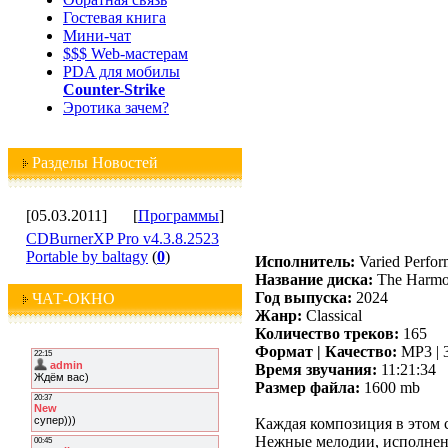
Гостевая книга
Мини-чат
$$$ Web-мастерам
PDA для мобилы
Counter-Strike
Эротика зачем?
Разделы Новостей
[05.03.2011]
[
Программы
]
CDBurnerXP Pro v4.3.8.2523
Portable by baltagy
(
0
)
Исполнитель:
Varied Perfor
Название диска:
The Harmo
Год выпуска:
2024
ЧАТ-ОКНО
Жанр:
Classical
Количество треков:
165
Формат | Качество:
MP3 | 
Время звучания:
11:21:34
Размер файла:
1600 mb
Каждая композиция в этом 
Нежные мелодии, исполненны