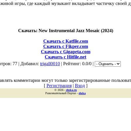
живой игры, где каждый музыкант вкладывает частичку своей 
Скачать: New Instrumental Jazz Mosaic (2024)
Скачать с Katfile.com
Скачать с Fikper.com
Скачать с Gigapeta.com
Скачать с Hitfile.net
тров: 77 | Добавил:
trigall0010
| Рейтинг: 0.0/0 |
авлять комментарии могут только зарегистрированные пользоват
[
Регистрация
|
Вход
]
© 2026 -
eluka.ru
Развлекательный Портал -
eluka