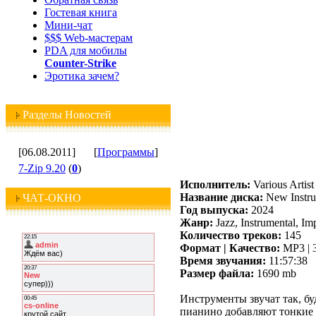
Гостевая книга
Мини-чат
$$$ Web-мастерам
PDA для мобилы
Counter-Strike
Эротика зачем?
Разделы Новостей
[06.08.2011]
[
Программы
]
7-Zip 9.20
(
0
)
Исполнитель:
Various Artist
Название диска:
New Instru
ЧАТ-ОКНО
Год выпуска:
2024
Жанр:
Jazz, Instrumental, Im
Количество треков:
145
Формат | Качество:
MP3 | 
Время звучания:
11:57:38
Размер файла:
1690 mb
Инструменты звучат так, бу
пианино добавляют тонкие 