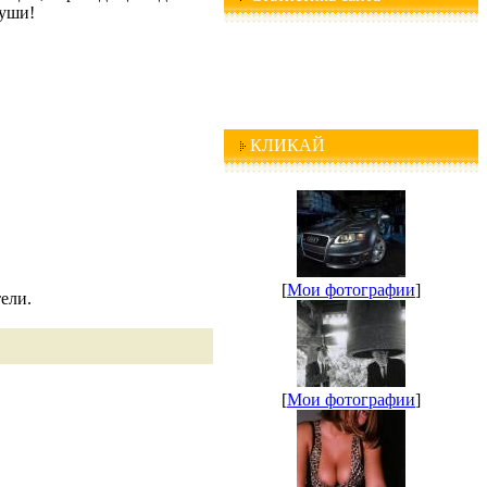
души!
КЛИКАЙ
[
Мои фотографии
]
ели.
[
Мои фотографии
]