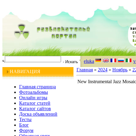
eluka
v
Главная
»
2024
»
Ноябрь
»
2
НАВИГАЦИЯ
New Instrumental Jazz Mosaic
Главная страница
Фотоальбомы
Онлайн игры
Каталог статей
Каталог сайтов
Доска объявлений
Тесты
Блог
Форум
Обратная связь