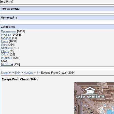
[
mp3h.ru
]
Форма входа
Меню сайта
Categories
Программы
[2669]
Музыка
[14086]
Галерея
[44]
Книги
[1660]
Игры
[354]
Фильмы
[731]
Юмор
[29]
Обои
[128]
РАЗНОЕ
[326]
news
МОБИЛА
[136]
Главная
»
2024
»
Ноябрь
»
8
» Escape From Chaos (2024)
Escape From Chaos (2024)