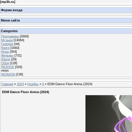
[
mp3h.ru
]
Форма входа
Меню сайта
Categories
Программы
[2669]
Музыка
[14084]
Галерея
[44]
Книги
[1660]
Игры
[354]
Фильмы
[731]
Юмор
[29]
Обои
[128]
РАЗНОЕ
[326]
news
МОБИЛА
[136]
Главная
»
2024
»
Ноябрь
»
9
» EDM Dance Floor Arena (2024)
EDM Dance Floor Arena (2024)