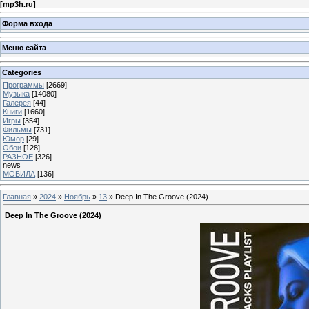
[
mp3h.ru
]
Форма входа
Меню сайта
Categories
Программы
[2669]
Музыка
[14080]
Галерея
[44]
Книги
[1660]
Игры
[354]
Фильмы
[731]
Юмор
[29]
Обои
[128]
РАЗНОЕ
[326]
news
МОБИЛА
[136]
Главная
»
2024
»
Ноябрь
»
13
» Deep In The Groove (2024)
Deep In The Groove (2024)