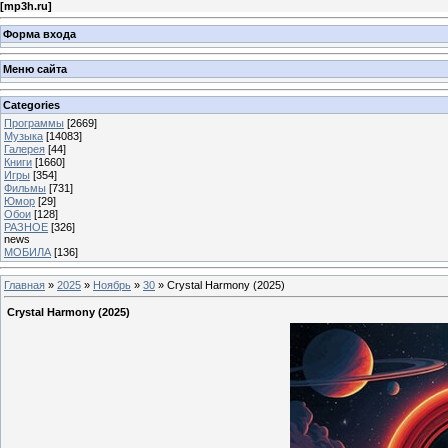
[
mp3h.ru
]
Форма входа
Меню сайта
Categories
Программы
[2669]
Музыка
[14083]
Галерея
[44]
Книги
[1660]
Игры
[354]
Фильмы
[731]
Юмор
[29]
Обои
[128]
РАЗНОЕ
[326]
news
МОБИЛА
[136]
Главная
»
2025
»
Ноябрь
»
30
» Crystal Harmony (2025)
Crystal Harmony (2025)