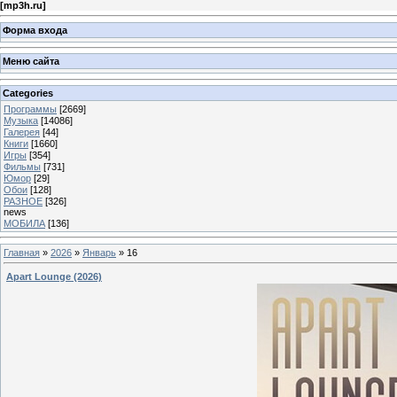
[
mp3h.ru
]
Форма входа
Меню сайта
Categories
Программы
[2669]
Музыка
[14086]
Галерея
[44]
Книги
[1660]
Игры
[354]
Фильмы
[731]
Юмор
[29]
Обои
[128]
РАЗНОЕ
[326]
news
МОБИЛА
[136]
Главная
»
2026
»
Январь
»
16
Apart Lounge (2026)