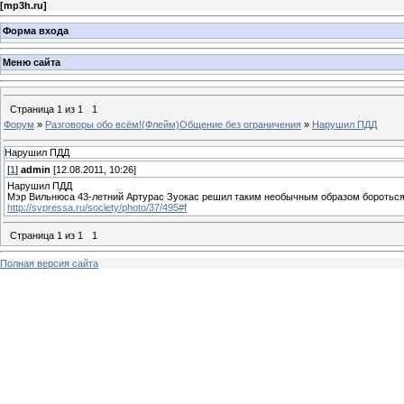
[
mp3h.ru
]
Форма входа
Меню сайта
Страница
1
из
1
1
Форум
»
Разговоры обо всём!(Флейм)Общение без ограничения
»
Нарушил ПДД
Нарушил ПДД
[
1
]
admin
[12.08.2011, 10:26]
Нарушил ПДД
Мэр Вильнюса 43-летний Артурас Зуокас решил таким необычным образом бороться 
http://svpressa.ru/society/photo/37/495#f
Страница
1
из
1
1
Полная версия сайта