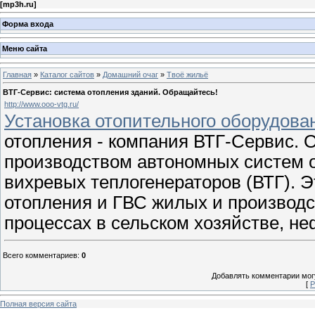
[
mp3h.ru
]
Форма входа
Меню сайта
Главная
»
Каталог сайтов
»
Домашний очаг
»
Твоё жильё
ВТГ-Сервис: система отопления зданий. Обращайтесь!
http://www.ooo-vtg.ru/
Установка отопительного оборудова
отопления - компания ВТГ-Сервис. 
производством автономных систем о
вихревых теплогенераторов (ВТГ). 
отопления и ГВС жилых и производс
процессах в сельском хозяйстве, 
Всего комментариев
:
0
Добавлять комментарии могу
[
Р
Полная версия сайта