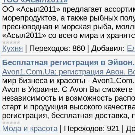
ОО «Асыл2011» предлагает ассорти
морепродуктов, а также рыбных пол
пресноводная и морская рыба, мол
«Асыл2011» со всего мира и хранят
Кухня
|
Переходов:
860
|
Добавил:
Е
Бесплатная регистрация в Эйвон.
Avon1.Com.Ua: регистрация Авон. В
мир бизнеса и красоты - Avon1.Com
Avon в Украине. С Avon Вы сможете
независимость и возможность расп
старт и продукция высокого качест
регистрация, бесплатная доставка, 
Мода и красота
|
Переходов:
921
|
До