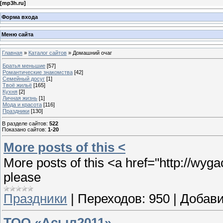
[
mp3h.ru
]
Форма входа
Меню сайта
Главная
»
Каталог сайтов
» Домашний очаг
Братья меньшие
[57]
Романтические знакомства
[42]
Семейный досуг
[1]
Твоё жильё
[165]
Кухня
[2]
Личная жизнь
[1]
Мода и красота
[116]
Праздники
[130]
В разделе сайтов
:
522
Показано сайтов
:
1-20
More posts of this <
More posts of this <a href="http://wyga
please
Праздники
|
Переходов:
950
|
Добави
ТОО «Асыл2011»