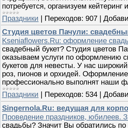
потребуется, организуем кейтеринг 
Праздники
|
Переходов:
907
|
Добави
Студия цветов Пачули: свадебный
Kseniaflowers.Ru: оформление свад
свадебный букет? Студия цветов П
оказываем услуги по оформлению с
букетов для невесты. У нас широки
роз, пионов и орхидей. Оформление 
профессионально выполнят наши ф
Праздники
|
Переходов:
534
|
Добави
Singernola.Ru: ведущая для корп
Проведение праздников, юбилеев. З
свадьбы? Значит Вы обратились по 