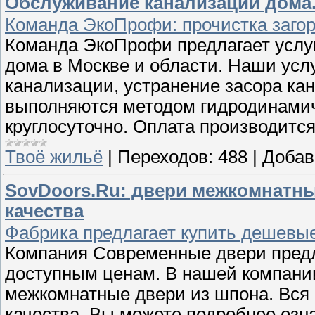
Обслуживание канализации дома.
Команда ЭкоПрофи: прочистка загор
Команда ЭкоПрофи предлагает услу
дома в Москве и области. Наши усл
канализации, устранение засора ка
выполняются методом гидродинамич
круглосуточно. Оплата производится
Твоё жильё
|
Переходов:
488
|
Добав
SovDoors.Ru: двери межкомнатн
качества
Фабрика предлагает купить дешевые
Компания Современные двери предл
доступным ценам. В нашей компани
межкомнатные двери из шпона. Вся
качества. Вы можете подробнее озн