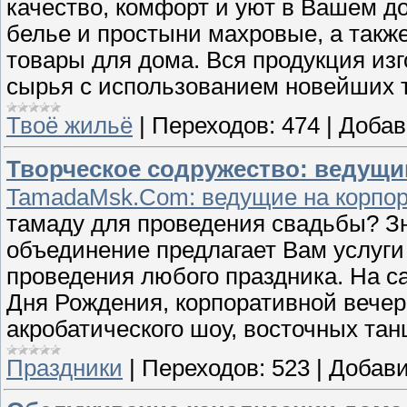
качество, комфорт и уют в Вашем д
белье и простыни махровые, а также
товары для дома. Вся продукция из
сырья с использованием новейших т
Твоё жильё
|
Переходов:
474
|
Добав
Творческое содружество: ведущи
TamadaMsk.Com: ведущие на корпора
тамаду для проведения свадьбы? З
объединение предлагает Вам услуг
проведения любого праздника. На с
Дня Рождения, корпоративной вечери
акробатического шоу, восточных та
Праздники
|
Переходов:
523
|
Добави