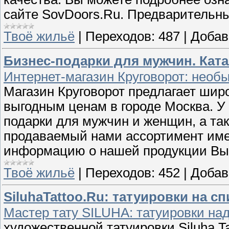
сайте SovDoors.Ru. Предварительны
Твоё жильё
|
Переходов:
487
|
Добав
Бизнес-подарки для мужчин. Ката
Интернет-магазин Круговорот: необы
Магазин Круговорот предлагает шир
выгодным ценам в городе Москва. У
подарки для мужчин и женщин, а та
продаваемый нами ассортимент име
информацию о нашей продукции Вы 
Твоё жильё
|
Переходов:
452
|
Добав
SiluhaTattoo.Ru: татуировки на с
Мастер тату SILUHA: татуировки над
художественной татуировки Siluha Ta