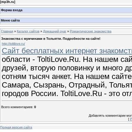
[
mp3h.ru
]
Форма входа
Меню сайта
Главная
»
Каталог сайтов
»
Домашний очаг
»
Романтические знакомства
Знакомства с мужчинами в Тольятти. Подробности на сайте!
http://toltilove.ru/
Сайт бесплатных интернет знакомст
области - ToltiLove.Ru. На нашем с
друзей, вторую половинку и много д
сотням тысяч анкет. На нашем сайте
Самара, Сызрань, Отрадный, Тольят
городов России. ToltiLove.Ru - это о
Всего комментариев
:
0
Добавлять комментарии могу
[
Р
Полная версия сайта