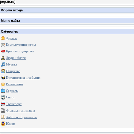
[
mp3h.ru
]
Форма входа
Меню сайта
Categories
Другое
Компьютерные игры
Красота и здоровье
Люди и блоги
Музыка
Общество
Путешествия и события
Развлечения
Сериалы
Спорт
Транспорт
Фильмы и анимация
Хобби и образование
Юмор