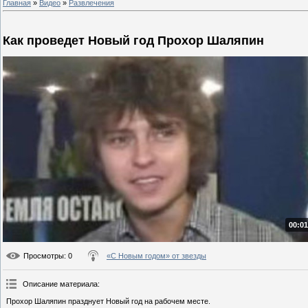
Главная
»
Видео
»
Развлечения
Как проведет Новый год Прохор Шаляпин
00:01
Просмотры
: 0
«С Новым годом» от звезды
Описание материала
:
Прохор Шаляпин празднует Новый год на рабочем месте.