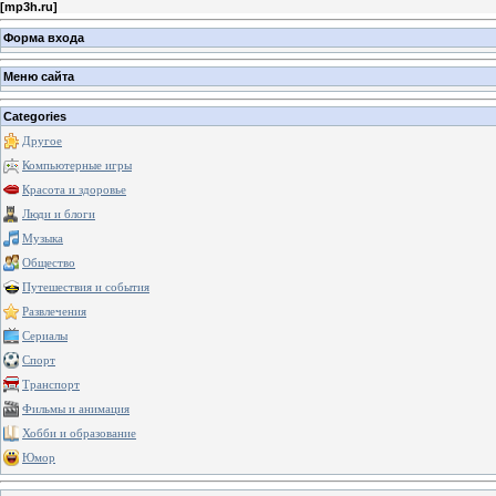
[
mp3h.ru
]
Форма входа
Меню сайта
Categories
Другое
Компьютерные игры
Красота и здоровье
Люди и блоги
Музыка
Общество
Путешествия и события
Развлечения
Сериалы
Спорт
Транспорт
Фильмы и анимация
Хобби и образование
Юмор