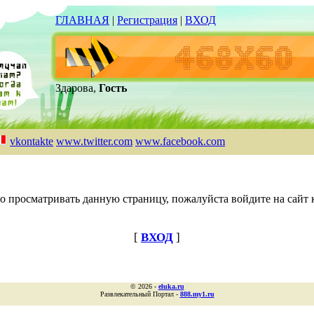
ГЛАВНАЯ
|
Регистрация
|
ВХОД
Здарова,
Гость
vkontakte
www.twitter.com
www.facebook.com
о просматривать данную страницу, пожалуйста войдите на сайт к
[
ВХОД
]
© 2026 -
eluka.ru
Развлекательный Портал -
888.my1.ru