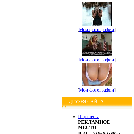
[
Мои фотографии
]
[
Мои фотографии
]
[
Мои фотографии
]
ДРУЗЬЯ САЙТА
Партнеры
РЕКЛАМНОЕ
МЕСТО
ICQ
3
10-481
-
98
5
с