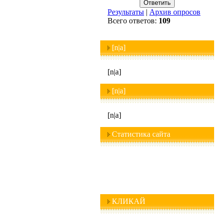
Результаты
|
Архив опросов
Всего ответов:
109
[n|a]
[n|a]
[n|a]
[n|a]
Статистика сайта
КЛИКАЙ