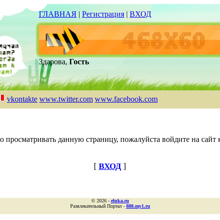
ГЛАВНАЯ
|
Регистрация
|
ВХОД
Здарова,
Гость
vkontakte
www.twitter.com
www.facebook.com
о просматривать данную страницу, пожалуйста войдите на сайт к
[
ВХОД
]
© 2026 -
eluka.ru
Развлекательный Портал -
888.my1.ru