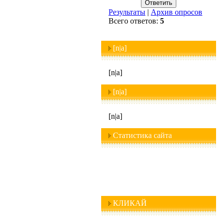
Результаты
|
Архив опросов
Всего ответов:
5
[n|a]
[n|a]
[n|a]
[n|a]
Статистика сайта
КЛИКАЙ