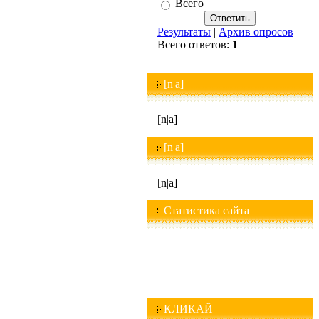
Всего
Результаты
|
Архив опросов
Всего ответов:
1
[n|a]
[n|a]
[n|a]
[n|a]
Статистика сайта
КЛИКАЙ