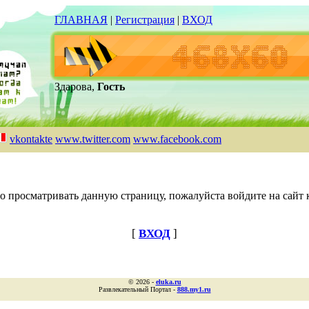
ГЛАВНАЯ
|
Регистрация
|
ВХОД
Здарова,
Гость
vkontakte
www.twitter.com
www.facebook.com
о просматривать данную страницу, пожалуйста войдите на сайт к
[
ВХОД
]
© 2026 -
eluka.ru
Развлекательный Портал -
888.my1.ru