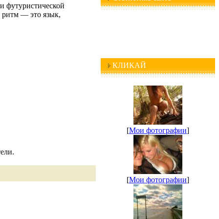
ами футуристической
а ритм — это язык,
КЛИКАЙ
[
Мои фотографии
]
ели.
[
Мои фотографии
]