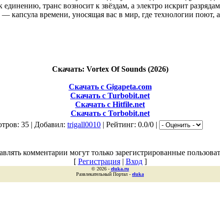
к единению, транс возносит к звёздам, а электро искрит разряд
 — капсула времени, уносящая вас в мир, где технологии поют, 
Скачать: Vortex Of Sounds (2026)
Скачать с Gigapeta.com
Скачать с Turbobit.net
Скачать с Hitfile.net
Скачать с Torbobit.net
тров: 35 | Добавил:
trigall0010
| Рейтинг: 0.0/0 |
авлять комментарии могут только зарегистрированные пользоват
[
Регистрация
|
Вход
]
© 2026 -
eluka.ru
Развлекательный Портал -
eluka