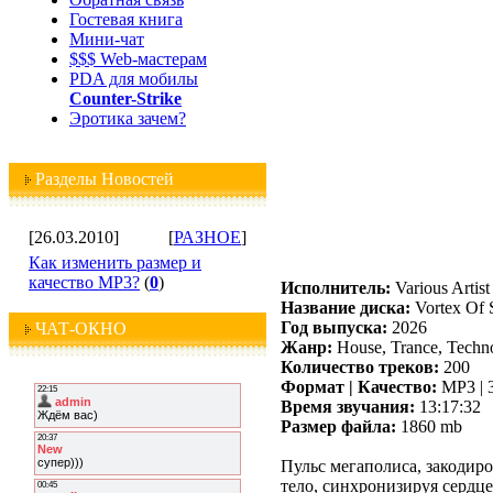
Гостевая книга
Мини-чат
$$$ Web-мастерам
PDA для мобилы
Counter-Strike
Эротика зачем?
Разделы Новостей
[26.03.2010]
[
РАЗНОЕ
]
Как изменить размер и
качество MP3?
(
0
)
Исполнитель:
Various Artist
Название диска:
Vortex Of 
Год выпуска:
2026
ЧАТ-ОКНО
Жанр:
House, Trance, Techno
Количество треков:
200
Формат | Качество:
MP3 | 
Время звучания:
13:17:32
Размер файла:
1860 mb
Пульс мегаполиса, закодиро
тело, синхронизируя сердце