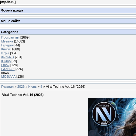
[
mp3h.ru
]
Форма входа
Меню сайта
Categories
Программы
[2669]
Музыка
[14083]
Галерея
[44]
Книги
[1660]
Игры
[354]
Фильмы
[731]
Юмор
[29]
Обои
[128]
РАЗНОЕ
[326]
news
МОБИЛА
[136]
Главная
»
2026
»
Июнь
»
8
» Viral Techno Vol. 16 (2026)
Viral Techno Vol. 16 (2026)