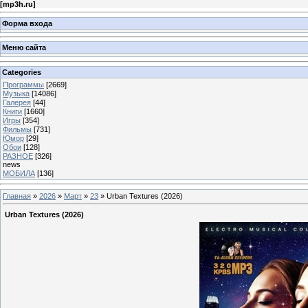
[
mp3h.ru
]
Форма входа
Меню сайта
Categories
Программы
[2669]
Музыка
[14086]
Галерея
[44]
Книги
[1660]
Игры
[354]
Фильмы
[731]
Юмор
[29]
Обои
[128]
РАЗНОЕ
[326]
news
МОБИЛА
[136]
Главная
»
2026
»
Март
»
23
» Urban Textures (2026)
Urban Textures (2026)