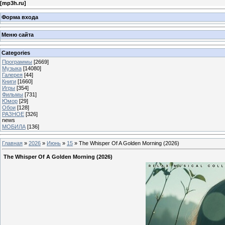
[
mp3h.ru
]
Форма входа
Меню сайта
Categories
Программы
[2669]
Музыка
[14080]
Галерея
[44]
Книги
[1660]
Игры
[354]
Фильмы
[731]
Юмор
[29]
Обои
[128]
РАЗНОЕ
[326]
news
МОБИЛА
[136]
Главная
»
2026
»
Июнь
»
15
» The Whisper Of A Golden Morning (2026)
The Whisper Of A Golden Morning (2026)