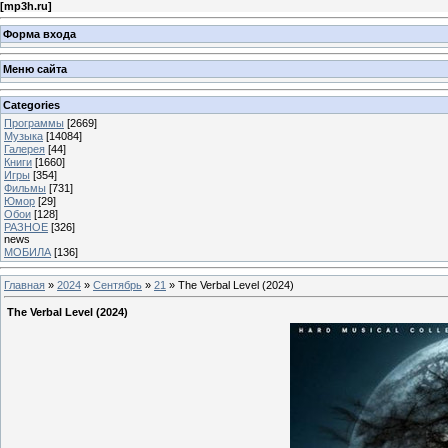
[
mp3h.ru
]
Форма входа
Меню сайта
Categories
Программы
[2669]
Музыка
[14084]
Галерея
[44]
Книги
[1660]
Игры
[354]
Фильмы
[731]
Юмор
[29]
Обои
[128]
РАЗНОЕ
[326]
news
МОБИЛА
[136]
Главная
»
2024
»
Сентябрь
»
21
» The Verbal Level (2024)
The Verbal Level (2024)