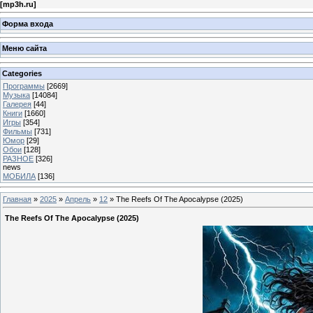
[
mp3h.ru
]
Форма входа
Меню сайта
Categories
Программы
[2669]
Музыка
[14084]
Галерея
[44]
Книги
[1660]
Игры
[354]
Фильмы
[731]
Юмор
[29]
Обои
[128]
РАЗНОЕ
[326]
news
МОБИЛА
[136]
Главная
»
2025
»
Апрель
»
12
» The Reefs Of The Apocalypse (2025)
The Reefs Of The Apocalypse (2025)