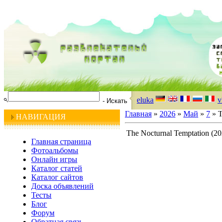
eluka
v
Главная
»
2026
»
Май
»
7
» T
НАВИГАЦИЯ
The Nocturnal Temptation (20
Главная страница
Фотоальбомы
Онлайн игры
Каталог статей
Каталог сайтов
Доска объявлений
Тесты
Блог
Форум
Обратная связь