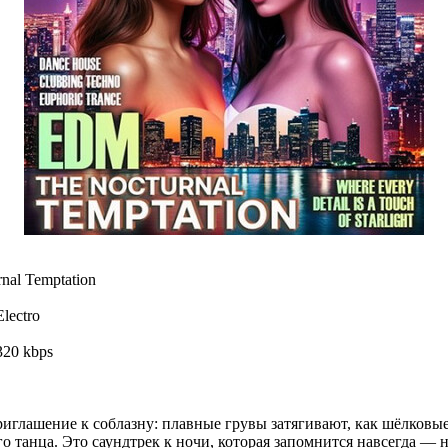
nal Temptation
lectro
320 kbps
риглашение к соблазну: плавные грувы затягивают, как шёлковы
о танца. Это саундтрек к ночи, которая запомнится навсегда — н