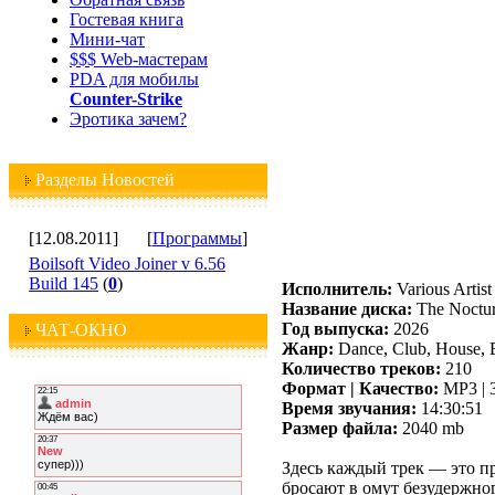
Гостевая книга
Мини-чат
$$$ Web-мастерам
PDA для мобилы
Counter-Strike
Эротика зачем?
Разделы Новостей
[12.08.2011]
[
Программы
]
Boilsoft Video Joiner v 6.56
Build 145
(
0
)
Исполнитель:
Various Artist
Название диска:
The Noctur
Год выпуска:
2026
ЧАТ-ОКНО
Жанр:
Dance, Club, House, E
Количество треков:
210
Формат | Качество:
MP3 | 
Время звучания:
14:30:51
Размер файла:
2040 mb
Здесь каждый трек — это п
бросают в омут безудержног