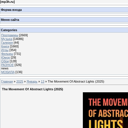
[
mp3h.ru
]
Форма входа
Меню сайта
Categories
Программы
[2669]
Музыка
[14086]
Галерея
[44]
Книги
[1660]
Игры
[354]
Фильмы
[731]
Юмор
[29]
Обои
[128]
РАЗНОЕ
[326]
news
МОБИЛА
[136]
Главная
»
2025
»
Январь
»
13
» The Movement Of Abstract Lights (2025)
The Movement Of Abstract Lights (2025)