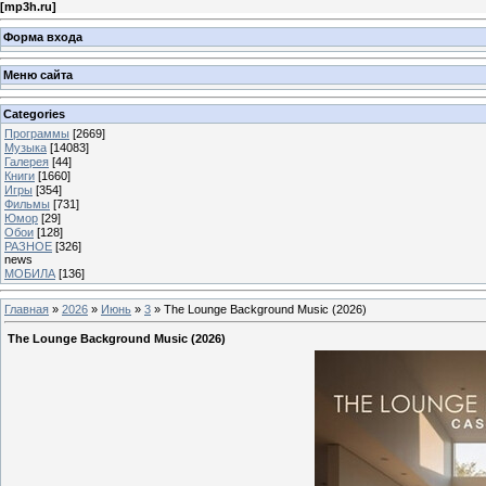
[
mp3h.ru
]
Форма входа
Меню сайта
Categories
Программы
[2669]
Музыка
[14083]
Галерея
[44]
Книги
[1660]
Игры
[354]
Фильмы
[731]
Юмор
[29]
Обои
[128]
РАЗНОЕ
[326]
news
МОБИЛА
[136]
Главная
»
2026
»
Июнь
»
3
» The Lounge Background Music (2026)
The Lounge Background Music (2026)