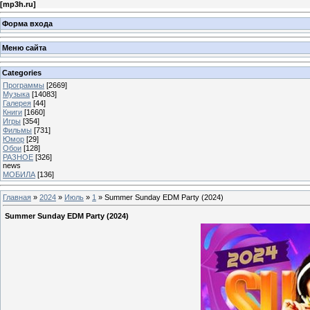
[
mp3h.ru
]
Форма входа
Меню сайта
Categories
Программы
[2669]
Музыка
[14083]
Галерея
[44]
Книги
[1660]
Игры
[354]
Фильмы
[731]
Юмор
[29]
Обои
[128]
РАЗНОЕ
[326]
news
МОБИЛА
[136]
Главная
»
2024
»
Июль
»
1
» Summer Sunday EDM Party (2024)
Summer Sunday EDM Party (2024)