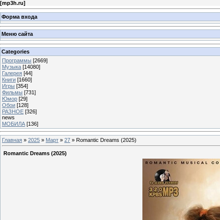
[
mp3h.ru
]
Форма входа
Меню сайта
Categories
Программы
[2669]
Музыка
[14080]
Галерея
[44]
Книги
[1660]
Игры
[354]
Фильмы
[731]
Юмор
[29]
Обои
[128]
РАЗНОЕ
[326]
news
МОБИЛА
[136]
Главная
»
2025
»
Март
»
27
» Romantic Dreams (2025)
Romantic Dreams (2025)