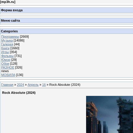
[
mp3h.ru
]
Форма входа
Меню сайта
Categories
Программы
[2669]
Музыка
[14086]
Галерея
[44]
Книги
[1660]
Игры
[354]
Фильмы
[731]
Юмор
[29]
Обои
[128]
РАЗНОЕ
[326]
news
МОБИЛА
[136]
Главная
»
2024
»
Апрель
»
16
» Rock Absolute (2024)
Rock Absolute (2024)