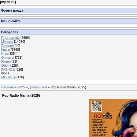
[
mp3h.ru
]
Форма входа
Меню сайта
Categories
Программы
[2669]
Музыка
[14080]
Галерея
[44]
Книги
[1660]
Игры
[354]
Фильмы
[731]
Юмор
[29]
Обои
[128]
РАЗНОЕ
[326]
news
МОБИЛА
[136]
Главная
»
2025
»
Декабрь
»
4
» Pop Radio Mania (2025)
Pop Radio Mania (2025)